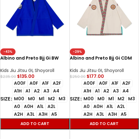
-43%
-29%
Albino and Preto Bjj Gi BW
Albino and Preto Bjj Gi CDM
Essential Kimono (Blue) with
(Unbleached) with bag
bag
Kids Jiu Jitsu GI
,
Shoyoroll
Kids Jiu Jitsu GI
,
Shoyoroll
$
135.00
$
177.00
$
235.00
$
250.00
A00F
A0F
A1F
A2F
A00F
A0F
A1F
A2F
A1H
A1
A2
A3
A4
A1H
A1
A2
A3
A4
SIZE
SIZE
M00
M0
M1
M2
M3
M00
M0
M1
M2
M3
A0
A0H
A1L
A2L
A0
A0H
A1L
A2L
A2H
A3L
A3H
A5
A2H
A3L
A3H
A5
ADD TO CART
ADD TO CART
SELECT OPTIONS
SELECT OPTIONS