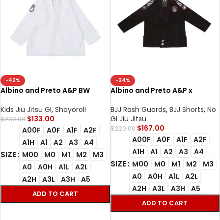
-42%
-24%
Albino and Preto A&P BW
Albino and Preto A&P x
Essential White Kimono BJJ
Shadow Conspiracy Black BJJ
Kimono Uniform Limited
Gi With Bags
Kids Jiu Jitsu GI
,
Shoyoroll
BJJ Rash Guards
,
BJJ Shorts
,
No
Edition AP Brazilian Jiu Jitsu
$
133.00
GI Jiu Jitsu
$
230.00
Gis
$
167.00
$
220.00
A00F
A0F
A1F
A2F
A00F
A0F
A1F
A2F
A1H
A1
A2
A3
A4
A1H
A1
A2
A3
A4
SIZE
M00
M0
M1
M2
M3
SIZE
M00
M0
M1
M2
M3
A0
A0H
A1L
A2L
A0
A0H
A1L
A2L
A2H
A3L
A3H
A5
A2H
A3L
A3H
A5
ADD TO CART
ADD TO CART
SELECT OPTIONS