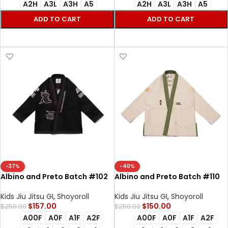
A2H
A3L
A3H
A5
A2H
A3L
A3H
A5
ADD TO CART
ADD TO CART
SELECT OPTIONS
SELECT OPTIONS
-37%
-40%
Albino and Preto Batch #102
Albino and Preto Batch #110
University Bjj Gi black with
Year of the Tiger Bjj Gi official
Bag
sand with bag
Kids Jiu Jitsu GI
,
Shoyoroll
Kids Jiu Jitsu GI
,
Shoyoroll
$
157.00
$
150.00
$
250.00
$
250.00
A00F
A0F
A1F
A2F
A00F
A0F
A1F
A2F