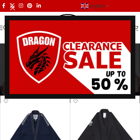
English
▼
Albino and Preto BJJ Gi
Categories
Home
/
Products tagged “Albino and Preto BJJ Gi”
/
Page 2
Showing 13–24 of 38 results
Show sidebar