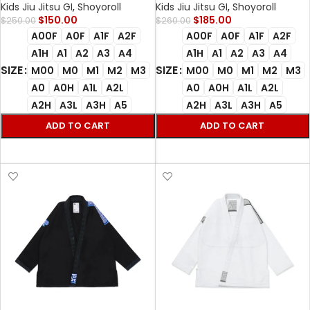
white bjj gi with bag
with bag
Kids Jiu Jitsu GI
,
Shoyoroll
Kids Jiu Jitsu GI
,
Shoyoroll
$
150.00
$
185.00
$
250.00
$
260.00
A00F
A0F
A1F
A2F
A00F
A0F
A1F
A2F
A1H
A1
A2
A3
A4
A1H
A1
A2
A3
A4
SIZE
SIZE
M00
M0
M1
M2
M3
M00
M0
M1
M2
M3
A0
A0H
A1L
A2L
A0
A0H
A1L
A2L
A2H
A3L
A3H
A5
A2H
A3L
A3H
A5
ADD TO CART
ADD TO CART
SELECT OPTIONS
SELECT OPTIONS