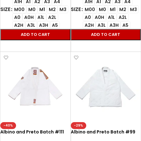
A1H
A1
A2
A3
A4
A1H
A1
A2
A3
A4
SIZE
SIZE
M00
M0
M1
M2
M3
M00
M0
M1
M2
M3
A0
A0H
A1L
A2L
A0
A0H
A1L
A2L
A2H
A3L
A3H
A5
A2H
A3L
A3H
A5
ADD TO CART
ADD TO CART
SELECT OPTIONS
SELECT OPTIONS
-40%
-29%
Albino and Preto Batch #111
Albino and Preto Batch #99
Herringbone Classic YBM
Quilted Bjj Kimono white Gi