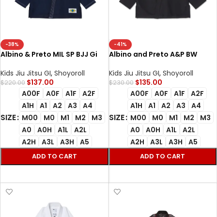
-38%
-41%
Albino & Preto MIL SP BJJ Gi
Albino and Preto A&P BW
Brazil DP.1 Navy Gi with
Essential Kimono Black BJJ
premium carrying bag
Kimono Uniform Limited
Kids Jiu Jitsu GI
,
Shoyoroll
Kids Jiu Jitsu GI
,
Shoyoroll
Edition AP Kimono Jiu Jitsu
$
137.00
$
135.00
$
220.00
$
230.00
Gear Brazilian Jiu Jitsu Gis
A00F
A0F
A1F
A2F
A00F
A0F
A1F
A2F
A1H
A1
A2
A3
A4
A1H
A1
A2
A3
A4
SIZE
SIZE
M00
M0
M1
M2
M3
M00
M0
M1
M2
M3
A0
A0H
A1L
A2L
A0
A0H
A1L
A2L
A2H
A3L
A3H
A5
A2H
A3L
A3H
A5
ADD TO CART
ADD TO CART
SELECT OPTIONS
SELECT OPTIONS