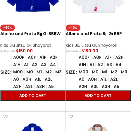
-40%
-40%
Albino and Preto Bjj Gi BBBW
Albino and Preto Bjj Gi BRP
Herringbone Classic (Blue)
Herringbone Classic (White)
with bag
with Bag
Kids Jiu Jitsu GI
,
Shoyoroll
Kids Jiu Jitsu GI
,
Shoyoroll
$
150.00
$
150.00
$
250.00
$
250.00
A00F
A0F
A1F
A2F
A00F
A0F
A1F
A2F
A1H
A1
A2
A3
A4
A1H
A1
A2
A3
A4
SIZE
SIZE
M00
M0
M1
M2
M3
M00
M0
M1
M2
M3
A0
A0H
A1L
A2L
A0
A0H
A1L
A2L
A2H
A3L
A3H
A5
A2H
A3L
A3H
A5
ADD TO CART
ADD TO CART
SELECT OPTIONS
SELECT OPTIONS