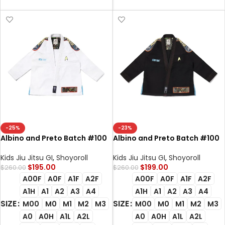
SELECT OPTIONS
-25%
-23%
Albino and Preto Batch #100
Albino and Preto Batch #100
Bjj Gi Star Trek white with Bag
Star Trek Bjj Gi black with Bag
Gi
Kimono
Kids Jiu Jitsu GI
,
Shoyoroll
Kids Jiu Jitsu GI
,
Shoyoroll
$
195.00
$
199.00
$
260.00
$
260.00
A00F
A0F
A1F
A2F
A00F
A0F
A1F
A2F
A1H
A1
A2
A3
A4
A1H
A1
A2
A3
A4
SIZE
SIZE
M00
M0
M1
M2
M3
M00
M0
M1
M2
M3
A0
A0H
A1L
A2L
A0
A0H
A1L
A2L