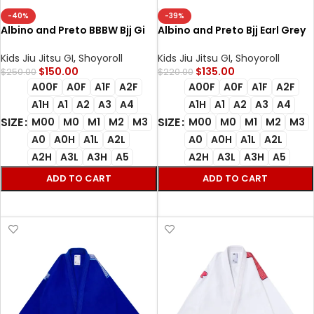
-40%
-39%
Albino and Preto BBBW Bjj Gi
Albino and Preto Bjj Earl Grey
Herringbone Classic (Black)
Gi Herringbone Classic
with bag
(White) with Bag
Kids Jiu Jitsu GI
,
Shoyoroll
Kids Jiu Jitsu GI
,
Shoyoroll
$
150.00
$
135.00
$
250.00
$
220.00
A00F
A0F
A1F
A2F
A00F
A0F
A1F
A2F
A1H
A1
A2
A3
A4
A1H
A1
A2
A3
A4
SIZE
SIZE
M00
M0
M1
M2
M3
M00
M0
M1
M2
M3
A0
A0H
A1L
A2L
A0
A0H
A1L
A2L
A2H
A3L
A3H
A5
A2H
A3L
A3H
A5
ADD TO CART
ADD TO CART
SELECT OPTIONS
SELECT OPTIONS