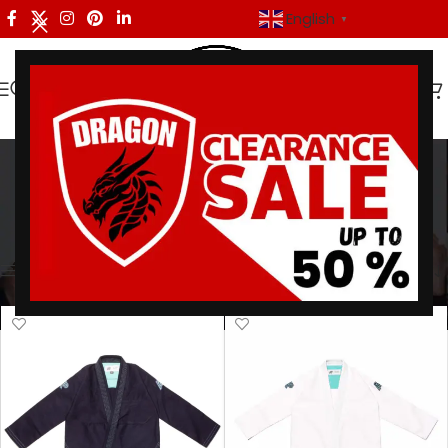
English
▼
BJJ Tournament Gear
Categories
Home
/
Products tagged “BJJ Tournament Gear”
Showing all 7 results
Show sidebar