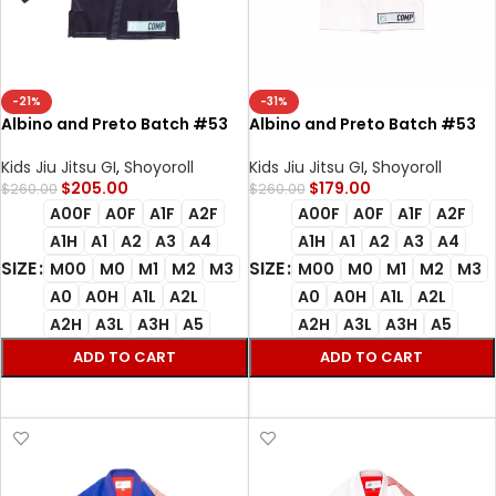
-21%
-31%
Albino and Preto Batch #53
Albino and Preto Batch #53
RS350 Bjj Gi navy
RS350 Bjj Gi white
Kids Jiu Jitsu GI
,
Shoyoroll
Kids Jiu Jitsu GI
,
Shoyoroll
$
205.00
$
179.00
$
260.00
$
260.00
A00F
A0F
A1F
A2F
A00F
A0F
A1F
A2F
A1H
A1
A2
A3
A4
A1H
A1
A2
A3
A4
SIZE
SIZE
M00
M0
M1
M2
M3
M00
M0
M1
M2
M3
A0
A0H
A1L
A2L
A0
A0H
A1L
A2L
A2H
A3L
A3H
A5
A2H
A3L
A3H
A5
ADD TO CART
ADD TO CART
SELECT OPTIONS
SELECT OPTIONS