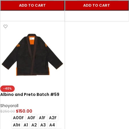
ADD TO CART
ADD TO CART
SELECT OPTIONS
SELECT OPTIONS
-40%
Albino and Preto Batch #59
RS350 Bjj Gi (Orange) black
Shoyoroll
$
150.00
$
250.00
A00F
A0F
A1F
A2F
A1H
A1
A2
A3
A4