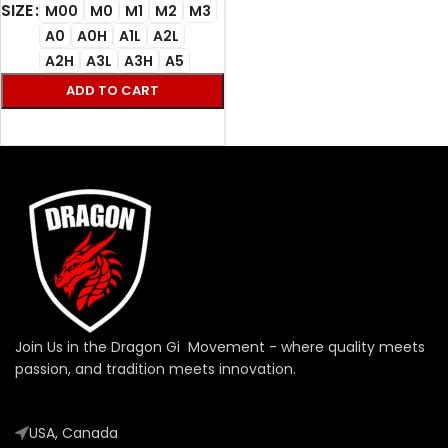
SIZE
M00
M0
M1
M2
M3
A0
A0H
A1L
A2L
A2H
A3L
A3H
A5
ADD TO CART
SELECT OPTIONS
Join Us in the Dragon Gi Movement - where quality meets
passion, and tradition meets innovation.
USA, Canada