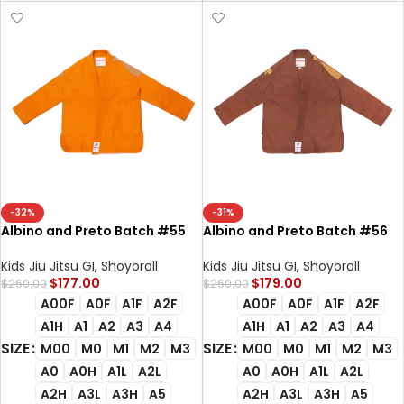
-32%
-31%
Albino and Preto Batch #55
Albino and Preto Batch #56
Jaffa Bjj Gi
Umber Bjj Gi
Kids Jiu Jitsu GI
,
Shoyoroll
Kids Jiu Jitsu GI
,
Shoyoroll
$
177.00
$
179.00
$
260.00
$
260.00
A00F
A0F
A1F
A2F
A00F
A0F
A1F
A2F
A1H
A1
A2
A3
A4
A1H
A1
A2
A3
A4
SIZE
SIZE
M00
M0
M1
M2
M3
M00
M0
M1
M2
M3
A0
A0H
A1L
A2L
A0
A0H
A1L
A2L
A2H
A3L
A3H
A5
A2H
A3L
A3H
A5