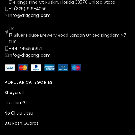
814 Kings Pine Ct Ruskin, Florida 33570 United State
+1 (825) 916-4056
info@dragongi.com
UK
17 Silver House Brewery Road London United Kingdom N7
9HS
+44 7453599171
info@dragongi.com
POPULAR CATEGORIES
Shoyoroll
Jiu Jitsu GI
No GI Jiu Jitsu
BJJ Rash Guards