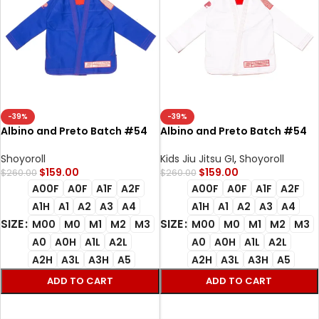
-39%
-39%
Albino and Preto Batch #54
Albino and Preto Batch #54
Bjj Gi Q3 Competition blue
Q3 Competition Bjj Gi white
Shoyoroll
Kids Jiu Jitsu GI
,
Shoyoroll
$
159.00
$
159.00
$
260.00
$
260.00
A00F
A0F
A1F
A2F
A00F
A0F
A1F
A2F
A1H
A1
A2
A3
A4
A1H
A1
A2
A3
A4
SIZE
SIZE
M00
M0
M1
M2
M3
M00
M0
M1
M2
M3
A0
A0H
A1L
A2L
A0
A0H
A1L
A2L
A2H
A3L
A3H
A5
A2H
A3L
A3H
A5
ADD TO CART
ADD TO CART
SELECT OPTIONS
SELECT OPTIONS