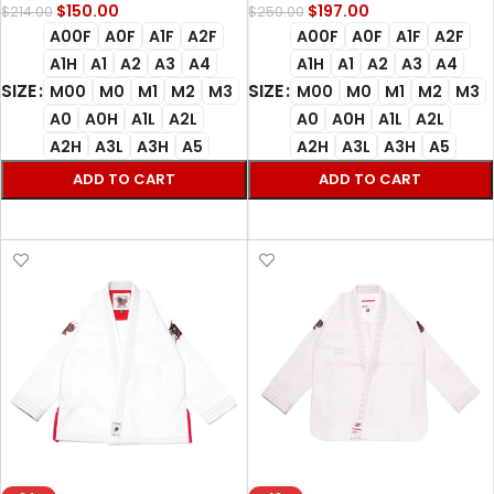
$
150.00
$
197.00
$
214.00
$
250.00
A00F
A0F
A1F
A2F
A00F
A0F
A1F
A2F
A1H
A1
A2
A3
A4
A1H
A1
A2
A3
A4
SIZE
SIZE
M00
M0
M1
M2
M3
M00
M0
M1
M2
M3
A0
A0H
A1L
A2L
A0
A0H
A1L
A2L
A2H
A3L
A3H
A5
A2H
A3L
A3H
A5
ADD TO CART
ADD TO CART
SELECT OPTIONS
SELECT OPTIONS