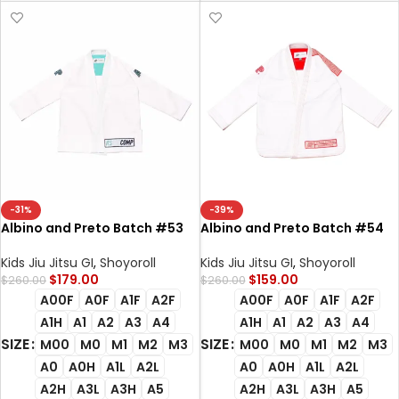
-31%
-39%
Albino and Preto Batch #53
Albino and Preto Batch #54
RS350 Bjj Gi white
Q3 Competition Bjj Gi white
Kids Jiu Jitsu GI
,
Shoyoroll
Kids Jiu Jitsu GI
,
Shoyoroll
$
179.00
$
159.00
$
260.00
$
260.00
A00F
A0F
A1F
A2F
A00F
A0F
A1F
A2F
A1H
A1
A2
A3
A4
A1H
A1
A2
A3
A4
SIZE
SIZE
M00
M0
M1
M2
M3
M00
M0
M1
M2
M3
A0
A0H
A1L
A2L
A0
A0H
A1L
A2L
A2H
A3L
A3H
A5
A2H
A3L
A3H
A5