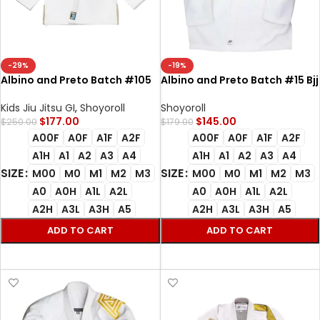
-29%
-19%
Albino and Preto Batch #105
Albino and Preto Batch #15 Bjj
Bjj Gi Collage white with bag
Gi RIYDM white
Kids Jiu Jitsu GI
,
Shoyoroll
Shoyoroll
$
177.00
$
145.00
$
250.00
$
179.00
A00F
A0F
A1F
A2F
A00F
A0F
A1F
A2F
A1H
A1
A2
A3
A4
A1H
A1
A2
A3
A4
SIZE
SIZE
M00
M0
M1
M2
M3
M00
M0
M1
M2
M3
A0
A0H
A1L
A2L
A0
A0H
A1L
A2L
A2H
A3L
A3H
A5
A2H
A3L
A3H
A5
ADD TO CART
ADD TO CART
SELECT OPTIONS
SELECT OPTIONS