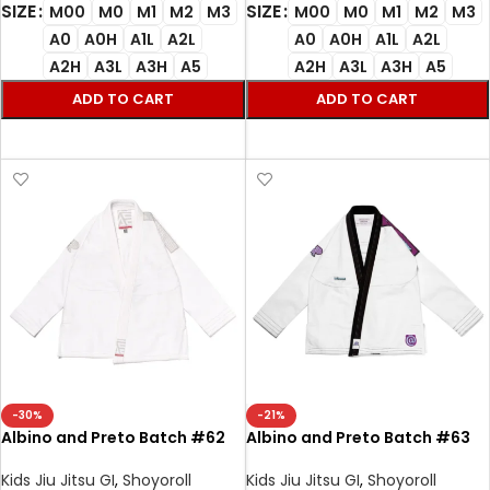
SIZE
SIZE
M00
M0
M1
M2
M3
M00
M0
M1
M2
M3
A0
A0H
A1L
A2L
A0
A0H
A1L
A2L
A2H
A3L
A3H
A5
A2H
A3L
A3H
A5
ADD TO CART
ADD TO CART
SELECT OPTIONS
SELECT OPTIONS
-30%
-21%
Albino and Preto Batch #62
Albino and Preto Batch #63
Bjj Gi Herringbone Classic
Bearbrick Bjj Gi white
white
Kids Jiu Jitsu GI
,
Shoyoroll
Kids Jiu Jitsu GI
,
Shoyoroll