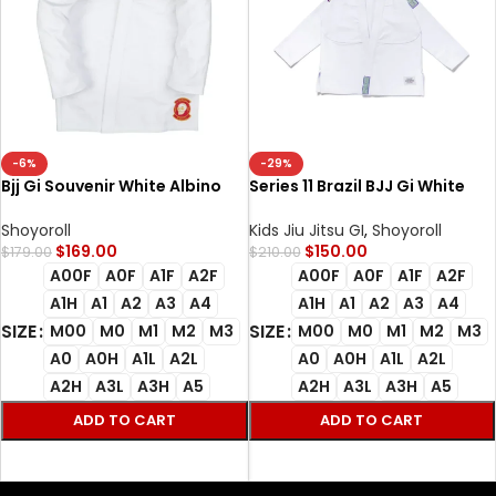
-6%
-29%
Bjj Gi Souvenir White Albino
Series 11 Brazil BJJ Gi White
and Preto Batch #38 Brazilian
Albino & Preto Premium
Jiu Jitsu gi
Brazilian Jiu-Jitsu Gi with Bag
Shoyoroll
Kids Jiu Jitsu GI
,
Shoyoroll
$
169.00
$
150.00
$
179.00
$
210.00
A00F
A0F
A1F
A2F
A00F
A0F
A1F
A2F
A1H
A1
A2
A3
A4
A1H
A1
A2
A3
A4
SIZE
SIZE
M00
M0
M1
M2
M3
M00
M0
M1
M2
M3
A0
A0H
A1L
A2L
A0
A0H
A1L
A2L
A2H
A3L
A3H
A5
A2H
A3L
A3H
A5
ADD TO CART
ADD TO CART
SELECT OPTIONS
SELECT OPTIONS