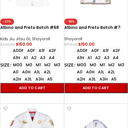
-37%
-16%
Albino and Preto Batch #68
Albino and Preto Batch #7:
Q3 Herringbone Bjj Gi Classic
Grey Skies Bjj Gi white BRAND
white
NEW JIU JITSU GI PREMIUM
Kids Jiu Jitsu GI
,
Shoyoroll
Shoyoroll
STUFF
$
150.00
$
150.00
$
239.00
$
179.00
A00F
A0F
A1F
A2F
A00F
A0F
A1F
A2F
A1H
A1
A2
A3
A4
A1H
A1
A2
A3
A4
SIZE
SIZE
M00
M0
M1
M2
M3
M00
M0
M1
M2
M3
A0
A0H
A1L
A2L
A0
A0H
A1L
A2L
A2H
A3L
A3H
A5
A2H
A3L
A3H
A5
ADD TO CART
ADD TO CART
SELECT OPTIONS
SELECT OPTIONS