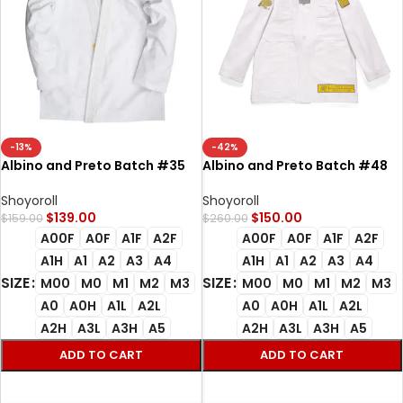
-13%
-42%
Albino and Preto Batch #35
Albino and Preto Batch #48
Bjj Gi Heritage white
Bjj Gi Q2 Competition white
Shoyoroll
Shoyoroll
$
139.00
$
150.00
$
159.00
$
260.00
A00F
A0F
A1F
A2F
A00F
A0F
A1F
A2F
A1H
A1
A2
A3
A4
A1H
A1
A2
A3
A4
SIZE
SIZE
M00
M0
M1
M2
M3
M00
M0
M1
M2
M3
A0
A0H
A1L
A2L
A0
A0H
A1L
A2L
A2H
A3L
A3H
A5
A2H
A3L
A3H
A5
ADD TO CART
ADD TO CART
SELECT OPTIONS
SELECT OPTIONS