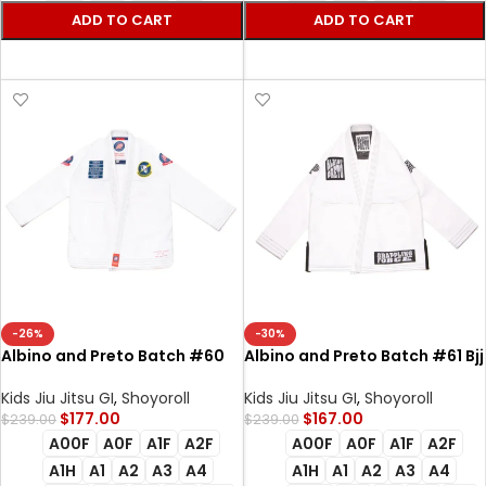
ADD TO CART
ADD TO CART
SELECT OPTIONS
SELECT OPTIONS
-26%
-30%
Albino and Preto Batch #60
Albino and Preto Batch #61 Bjj
Mil-Spec Bjj Gi white
Gi Grappling Force white
Kids Jiu Jitsu GI
,
Shoyoroll
Kids Jiu Jitsu GI
,
Shoyoroll
$
177.00
$
167.00
$
239.00
$
239.00
A00F
A0F
A1F
A2F
A00F
A0F
A1F
A2F
A1H
A1
A2
A3
A4
A1H
A1
A2
A3
A4