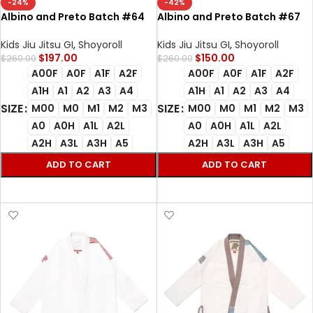
-24%
-42%
Albino and Preto Batch #64
Albino and Preto Batch #67
Bjj Gi Territory white
PBJ Tri-Color Bjj Gi white
Kids Jiu Jitsu GI
,
Shoyoroll
Kids Jiu Jitsu GI
,
Shoyoroll
$
197.00
$
150.00
$
260.00
$
260.00
A00F
A0F
A1F
A2F
A00F
A0F
A1F
A2F
A1H
A1
A2
A3
A4
A1H
A1
A2
A3
A4
SIZE
SIZE
M00
M0
M1
M2
M3
M00
M0
M1
M2
M3
A0
A0H
A1L
A2L
A0
A0H
A1L
A2L
A2H
A3L
A3H
A5
A2H
A3L
A3H
A5
ADD TO CART
ADD TO CART
SELECT OPTIONS
SELECT OPTIONS