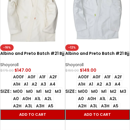
-16%
-12%
Albino and Preto Batch #21 Bjj
Albino and Preto Batch #21 Bjj
Gi Adapt and Overcome
Gi Adapt and Overcome
unbleach
unbleached
Shoyoroll
Shoyoroll
$
147.00
$
149.00
$
175.00
$
169.00
A00F
A0F
A1F
A2F
A00F
A0F
A1F
A2F
A1H
A1
A2
A3
A4
A1H
A1
A2
A3
A4
SIZE
SIZE
M00
M0
M1
M2
M3
M00
M0
M1
M2
M3
A0
A0H
A1L
A2L
A0
A0H
A1L
A2L
A2H
A3L
A3H
A5
A2H
A3L
A3H
A5
ADD TO CART
ADD TO CART
SELECT OPTIONS
SELECT OPTIONS