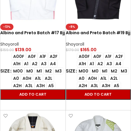
-13%
-8%
Albino and Preto Batch #17 Bjj
Albino and Preto Batch #19 Bjj
Gi Pinktober white
Gi Distract and Attack black
Shoyoroll
Shoyoroll
$
139.00
$
165.00
$
159.00
$
179.00
A00F
A0F
A1F
A2F
A00F
A0F
A1F
A2F
A1H
A1
A2
A3
A4
A1H
A1
A2
A3
A4
SIZE
SIZE
M00
M0
M1
M2
M3
M00
M0
M1
M2
M3
A0
A0H
A1L
A2L
A0
A0H
A1L
A2L
A2H
A3L
A3H
A5
A2H
A3L
A3H
A5
ADD TO CART
ADD TO CART
SELECT OPTIONS
SELECT OPTIONS