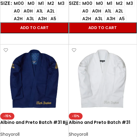
SIZE
SIZE
M00
M0
M1
M2
M3
M00
M0
M1
M2
M3
A0
A0H
A1L
A2L
A0
A0H
A1L
A2L
A2H
A3L
A3H
A5
A2H
A3L
A3H
A5
ADD TO CART
ADD TO CART
SELECT OPTIONS
SELECT OPTIONS
-15%
-13%
Albino and Preto Batch #31 Bjj
Albino and Preto Batch #31
Gi Snakes navy
BJJ Gi White Snakes
lightweight Brazilian Jiu-Jitsu
Shoyoroll
Shoyoroll