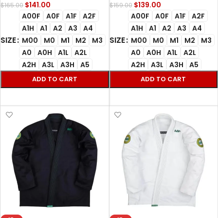
gi
$
141.00
$
139.00
$
165.00
$
159.00
A00F
A0F
A1F
A2F
A00F
A0F
A1F
A2F
A1H
A1
A2
A3
A4
A1H
A1
A2
A3
A4
SIZE
SIZE
M00
M0
M1
M2
M3
M00
M0
M1
M2
M3
A0
A0H
A1L
A2L
A0
A0H
A1L
A2L
A2H
A3L
A3H
A5
A2H
A3L
A3H
A5
ADD TO CART
ADD TO CART
SELECT OPTIONS
SELECT OPTIONS