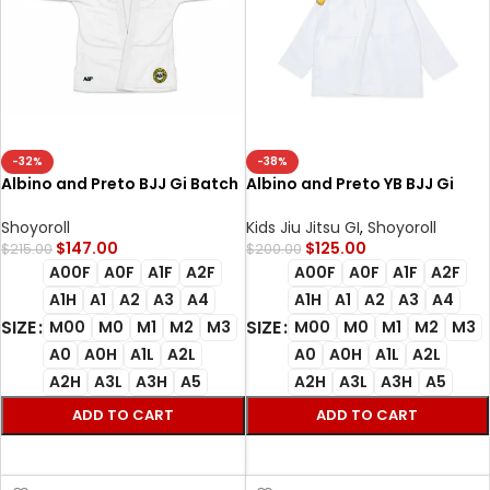
-32%
-38%
Albino and Preto BJJ Gi Batch
Albino and Preto YB BJJ Gi
#1 premium Brazilian Jiu Jitsu
Essential Kimono (White) with
gi for training and
Bag
Shoyoroll
Kids Jiu Jitsu GI
,
Shoyoroll
competition
$
147.00
$
125.00
$
215.00
$
200.00
A00F
A0F
A1F
A2F
A00F
A0F
A1F
A2F
A1H
A1
A2
A3
A4
A1H
A1
A2
A3
A4
SIZE
SIZE
M00
M0
M1
M2
M3
M00
M0
M1
M2
M3
A0
A0H
A1L
A2L
A0
A0H
A1L
A2L
A2H
A3L
A3H
A5
A2H
A3L
A3H
A5
ADD TO CART
ADD TO CART
SELECT OPTIONS
SELECT OPTIONS