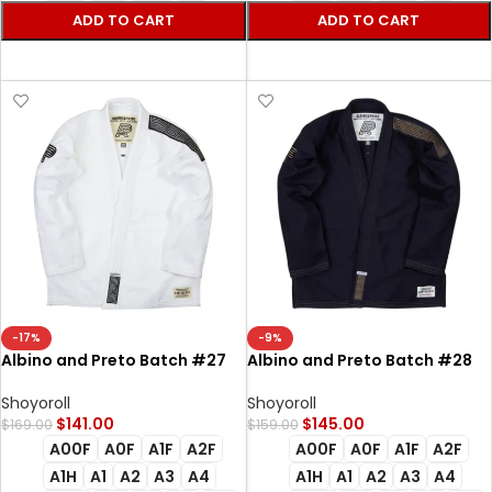
ADD TO CART
ADD TO CART
SELECT OPTIONS
SELECT OPTIONS
-17%
-9%
Albino and Preto Batch #27
Albino and Preto Batch #28
Bjj Gi Royal Pack (White)
Bjj Gi Royal Pack (Black)
Shoyoroll
Shoyoroll
$
141.00
$
145.00
$
169.00
$
159.00
A00F
A0F
A1F
A2F
A00F
A0F
A1F
A2F
A1H
A1
A2
A3
A4
A1H
A1
A2
A3
A4