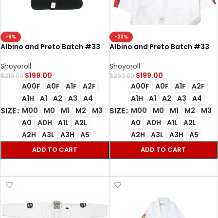
-9%
-23%
Albino and Preto Batch #33
Albino and Preto Batch #33
Bjj Gi Bodega x A&P World
Bjj Gi Bodega x A&P World
Domination black Gi
Domination white Gi
Shoyoroll
Shoyoroll
$
199.00
$
199.00
$
219.00
$
260.00
A00F
A0F
A1F
A2F
A00F
A0F
A1F
A2F
A1H
A1
A2
A3
A4
A1H
A1
A2
A3
A4
SIZE
SIZE
M00
M0
M1
M2
M3
M00
M0
M1
M2
M3
A0
A0H
A1L
A2L
A0
A0H
A1L
A2L
A2H
A3L
A3H
A5
A2H
A3L
A3H
A5
ADD TO CART
ADD TO CART
SELECT OPTIONS
SELECT OPTIONS