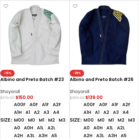
-16%
-18%
Albino and Preto Batch #23
Albino and Preto Batch #26
Bjj Gi Quick Strike #1 unblech
2017 BJJ Gi Q4 Reserve Quick
Strike Navy lightweight
Shoyoroll
Shoyoroll
Brazilian Jiu-Jitsu gi
$
150.00
$
139.00
$
179.00
$
169.00
A00F
A0F
A1F
A2F
A00F
A0F
A1F
A2F
A1H
A1
A2
A3
A4
A1H
A1
A2
A3
A4
SIZE
SIZE
M00
M0
M1
M2
M3
M00
M0
M1
M2
M3
A0
A0H
A1L
A2L
A0
A0H
A1L
A2L
A2H
A3L
A3H
A5
A2H
A3L
A3H
A5