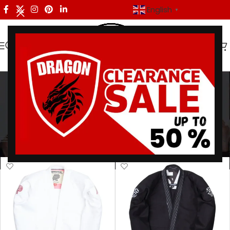
English
▼
IBJJF Style Gi
Categories
Home
/
Products tagged “IBJJF Style Gi”
/
Page 2
Showing 13–18 of 18 results
Show sidebar