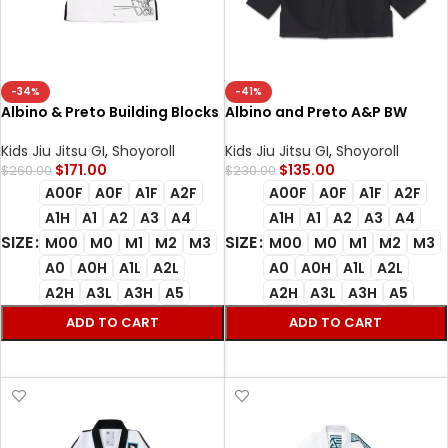
-34%
-41%
Albino & Preto Building Blocks
Albino and Preto A&P BW
BJJ Gi White Batch #82
Essential Kimono Black BJJ
Premium 450gsm Gi
Kimono Uniform Limited
Kids Jiu Jitsu GI
,
Shoyoroll
Kids Jiu Jitsu GI
,
Shoyoroll
Edition AP Kimono Jiu Jitsu
$
171.00
$
135.00
$
260.00
$
230.00
Gear Brazilian Jiu Jitsu Gis
A00F
A0F
A1F
A2F
A00F
A0F
A1F
A2F
A1H
A1
A2
A3
A4
A1H
A1
A2
A3
A4
SIZE
SIZE
M00
M0
M1
M2
M3
M00
M0
M1
M2
M3
A0
A0H
A1L
A2L
A0
A0H
A1L
A2L
A2H
A3L
A3H
A5
A2H
A3L
A3H
A5
ADD TO CART
ADD TO CART
SELECT OPTIONS
SELECT OPTIONS