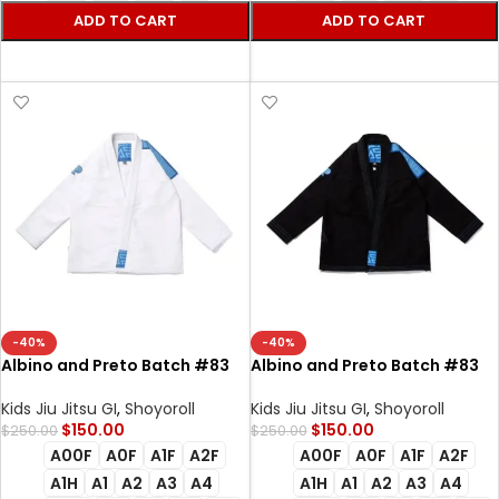
ADD TO CART
ADD TO CART
SELECT OPTIONS
SELECT OPTIONS
-40%
-40%
Albino and Preto Batch #83
Albino and Preto Batch #83
Bjj Gi Monochromatic
Monochromatic Herringbone
Herringbone Classic (Blue)
Classic Bjj Gi (Blue) black
Kids Jiu Jitsu GI
,
Shoyoroll
Kids Jiu Jitsu GI
,
Shoyoroll
white
$
150.00
$
150.00
$
250.00
$
250.00
A00F
A0F
A1F
A2F
A00F
A0F
A1F
A2F
A1H
A1
A2
A3
A4
A1H
A1
A2
A3
A4