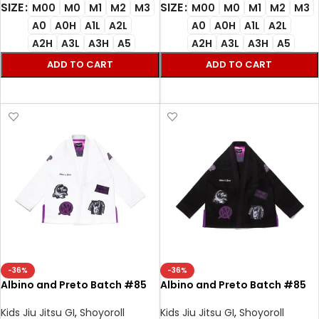
SIZE
SIZE
M00
M0
M1
M2
M3
M00
M0
M1
M2
M3
A0
A0H
A1L
A2L
A0
A0H
A1L
A2L
A2H
A3L
A3H
A5
A2H
A3L
A3H
A5
ADD TO CART
ADD TO CART
SELECT OPTIONS
SELECT OPTIONS
-36%
-36%
Albino and Preto Batch #85
Albino and Preto Batch #85
Bjj Gi No Mercy white with Bag
No Mercy Bjj Gi black with Bag
Kids Jiu Jitsu GI
,
Shoyoroll
Kids Jiu Jitsu GI
,
Shoyoroll