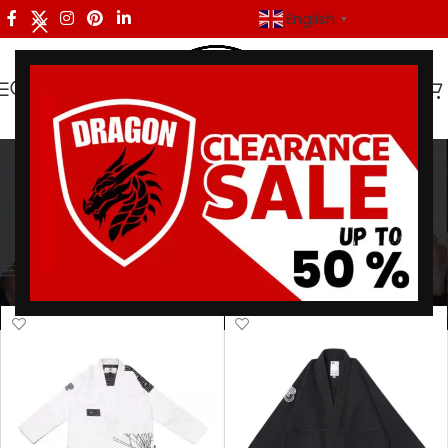
English
▼
training bjj gi
Categories
Home
/
Products tagged “training bjj gi”
/
Page 2
Showing 13–24 of 73 results
Show sidebar