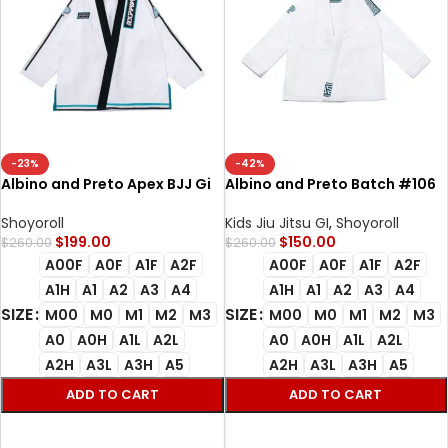
-23%
-42%
Albino and Preto Apex BJJ Gi
Albino and Preto Batch #106
White for Brazilian Jiu Jitsu
Tri-Color Herringbone Bjj Gi
training and competition
Classic white with bag
Shoyoroll
Kids Jiu Jitsu GI
,
Shoyoroll
$
199.00
$
150.00
$
260.00
$
260.00
A00F
A0F
A1F
A2F
A00F
A0F
A1F
A2F
A1H
A1
A2
A3
A4
A1H
A1
A2
A3
A4
SIZE
SIZE
M00
M0
M1
M2
M3
M00
M0
M1
M2
M3
A0
A0H
A1L
A2L
A0
A0H
A1L
A2L
A2H
A3L
A3H
A5
A2H
A3L
A3H
A5
ADD TO CART
ADD TO CART
SELECT OPTIONS
SELECT OPTIONS