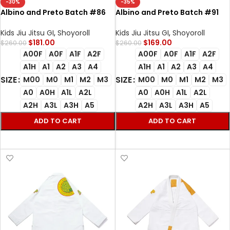
-30%
-35%
Albino and Preto Batch #86
Albino and Preto Batch #91
Bjj Gi Bearbrick V3 black
Out To Adapt Bjj Gi Black with
Bag
Kids Jiu Jitsu GI
,
Shoyoroll
Kids Jiu Jitsu GI
,
Shoyoroll
$
181.00
$
169.00
$
260.00
$
260.00
A00F
A0F
A1F
A2F
A00F
A0F
A1F
A2F
A1H
A1
A2
A3
A4
A1H
A1
A2
A3
A4
SIZE
SIZE
M00
M0
M1
M2
M3
M00
M0
M1
M2
M3
A0
A0H
A1L
A2L
A0
A0H
A1L
A2L
A2H
A3L
A3H
A5
A2H
A3L
A3H
A5
ADD TO CART
ADD TO CART
SELECT OPTIONS
SELECT OPTIONS