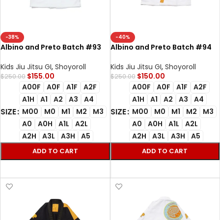
-38%
-40%
Albino and Preto Batch #93
Albino and Preto Batch #94
RYG Bjj Gi RS400 white Gi with
Monochromatic Bjj
Bag
Herringbone Gi Classic
Kids Jiu Jitsu GI
,
Shoyoroll
Kids Jiu Jitsu GI
,
Shoyoroll
(Orange) white
$
155.00
$
150.00
$
250.00
$
250.00
A00F
A0F
A1F
A2F
A00F
A0F
A1F
A2F
A1H
A1
A2
A3
A4
A1H
A1
A2
A3
A4
SIZE
SIZE
M00
M0
M1
M2
M3
M00
M0
M1
M2
M3
A0
A0H
A1L
A2L
A0
A0H
A1L
A2L
A2H
A3L
A3H
A5
A2H
A3L
A3H
A5
ADD TO CART
ADD TO CART
SELECT OPTIONS
SELECT OPTIONS