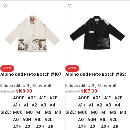
-32%
-36%
Albino and Preto Batch #107
Albino and Preto Batch #82:
Realtree EDGE 2 unbleached
Building Blocks 450gsm High
Bjj Gi camo with bag
Quality Bjj Gi With Bag
Kids Jiu Jitsu GI
,
Shoyoroll
Kids Jiu Jitsu GI
,
Shoyoroll
$
169.00
$
167.00
$
250.00
$
260.00
A00F
A0F
A1F
A2F
A00F
A0F
A1F
A2F
A1H
A1
A2
A3
A4
A1H
A1
A2
A3
A4
SIZE
SIZE
M00
M0
M1
M2
M3
M00
M0
M1
M2
M3
A0
A0H
A1L
A2L
A0
A0H
A1L
A2L
A2H
A3L
A3H
A5
A2H
A3L
A3H
A5