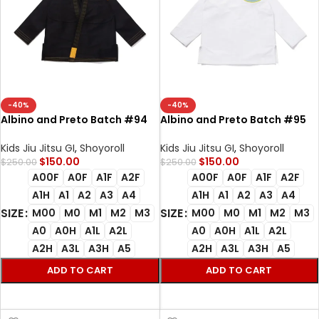
-40%
-40%
Albino and Preto Batch #94
Albino and Preto Batch #95
Monochromatic Herringbone
RS400 Bjj Gi OBBY white
Bjj Gi Classic (Orange) black
Kids Jiu Jitsu GI
,
Shoyoroll
Kids Jiu Jitsu GI
,
Shoyoroll
$
150.00
$
150.00
$
250.00
$
250.00
A00F
A0F
A1F
A2F
A00F
A0F
A1F
A2F
A1H
A1
A2
A3
A4
A1H
A1
A2
A3
A4
SIZE
SIZE
M00
M0
M1
M2
M3
M00
M0
M1
M2
M3
A0
A0H
A1L
A2L
A0
A0H
A1L
A2L
A2H
A3L
A3H
A5
A2H
A3L
A3H
A5
ADD TO CART
ADD TO CART
SELECT OPTIONS
SELECT OPTIONS