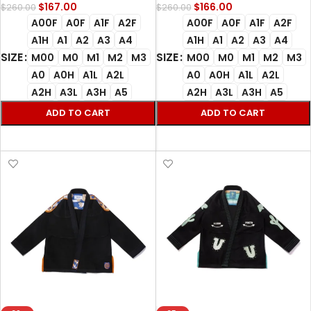
$
167.00
$
166.00
$
260.00
$
260.00
A00F
A0F
A1F
A2F
A00F
A0F
A1F
A2F
A1H
A1
A2
A3
A4
A1H
A1
A2
A3
A4
SIZE
SIZE
M00
M0
M1
M2
M3
M00
M0
M1
M2
M3
A0
A0H
A1L
A2L
A0
A0H
A1L
A2L
A2H
A3L
A3H
A5
A2H
A3L
A3H
A5
ADD TO CART
ADD TO CART
SELECT OPTIONS
SELECT OPTIONS